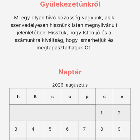
Gyülekezetünkről
Mi egy olyan hívő közösség vagyunk, akik
szenvedélyesen hisznünk Isten megnyilvánult
jelenlétében. Hisszük, hogy Isten jó és a
számunkra kiváltság, hogy ismerhetjük és
megtapasztalhatjuk Őt!
Naptár
2026. augusztus
h
K
s
c
p
s
v
1
2
3
4
5
6
7
8
9