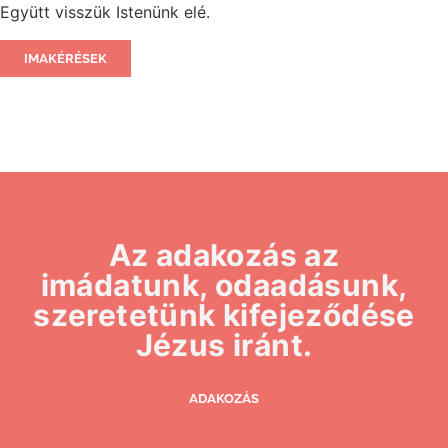
Együtt visszük Istenünk elé.
IMAKÉRÉSEK
Az adakozás az
imádatunk, odaadásunk,
szeretetünk kifejeződése
Jézus iránt.
ADAKOZÁS