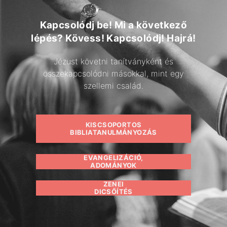
Kapcsolódj be! Mi a következő
lépés? Kövess! Kapcsolódj! Hajrá!
Jézust követni tanítványként és
összekapcsolódni másokkal, mint egy
szellemi család.
KISCSOPORTOS
BIBLIATANULMÁNYOZÁS
EVANGELIZÁCIÓ,
ADOMÁNYOK
ZENEI
DICSŐÍTÉS