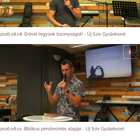
2026.08.08. Erővel tegyünk bizonyságot! - Új Szív Gyülekezet
2026.08.01. Biblikus pénzkezelés alapjai - Új Szív Gyülekezet