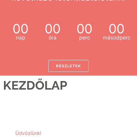
00
00
00
00
nap
óra
perc
másodperc
RÉSZLETEK
KEZDŐLAP
Üdvözlünk!