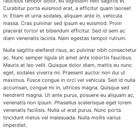
faucibus tempor dolor, eu dignissim velit sagittis et.
Curabitur porta euismod erat, a efficitur quam laoreet
in. Etiam et urna sodales, aliquam ante in, vehicula
massa. Cras pulvinar sed ipsum eu euismod. Proin
placerat tortor et bibendum efficitur. Sed id sem ac
diam venenatis lacinia. Nam egestas tempor rutrum.
Nulla sagittis eleifend risus, ac pulvinar nibh consectetur
ac. Nunc semper ligula sit amet ante lobortis faucibus.
Mauris at leo velit. Quisque dolor diam, mattis eu nunc
eget, sodales viverra mi. Praesent auctor non dui ut
maximus. Fusce congue in orci vel vehicula. Sed id nulla
accumsan, congue mi in, ultrices magna. Quisque sed
hendrerit magna. Ut ante purus, posuere eu aliquam ac,
venenatis non ipsum. Phasellus scelerisque eget lorem
venenatis facilisis. Nulla ut erat purus. Nunc porta
tincidunt metus vel malesuada. Nulla mollis varius
imperdiet.