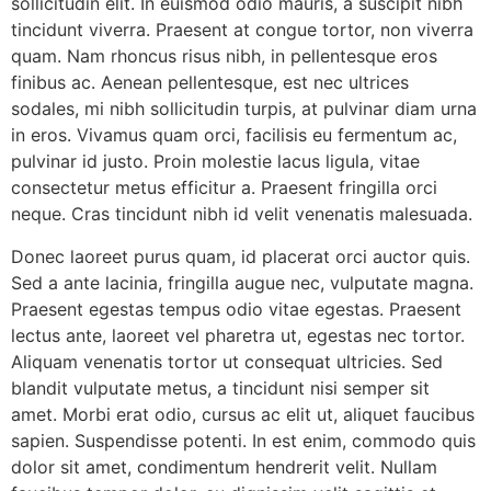
sollicitudin elit. In euismod odio mauris, a suscipit nibh
tincidunt viverra. Praesent at congue tortor, non viverra
quam. Nam rhoncus risus nibh, in pellentesque eros
finibus ac. Aenean pellentesque, est nec ultrices
sodales, mi nibh sollicitudin turpis, at pulvinar diam urna
in eros. Vivamus quam orci, facilisis eu fermentum ac,
pulvinar id justo. Proin molestie lacus ligula, vitae
consectetur metus efficitur a. Praesent fringilla orci
neque. Cras tincidunt nibh id velit venenatis malesuada.
Donec laoreet purus quam, id placerat orci auctor quis.
Sed a ante lacinia, fringilla augue nec, vulputate magna.
Praesent egestas tempus odio vitae egestas. Praesent
lectus ante, laoreet vel pharetra ut, egestas nec tortor.
Aliquam venenatis tortor ut consequat ultricies. Sed
blandit vulputate metus, a tincidunt nisi semper sit
amet. Morbi erat odio, cursus ac elit ut, aliquet faucibus
sapien. Suspendisse potenti. In est enim, commodo quis
dolor sit amet, condimentum hendrerit velit. Nullam