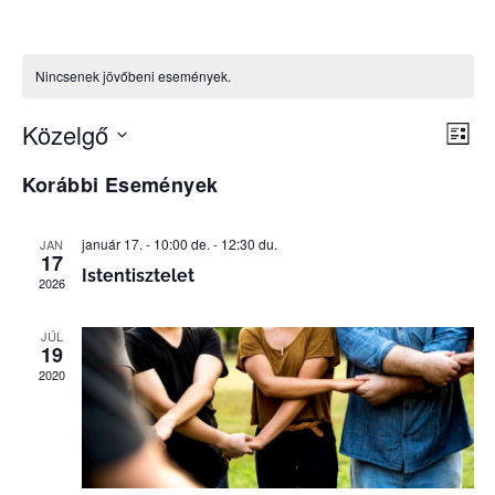
Nincsenek jövőbeni események.
Na
Es
Közelgő
Lista
Dátum
né
kiválasztása.
Korábbi Események
né
na
január 17. - 10:00 de.
-
12:30 du.
JAN
17
Istentisztelet
2026
JÚL
19
2020