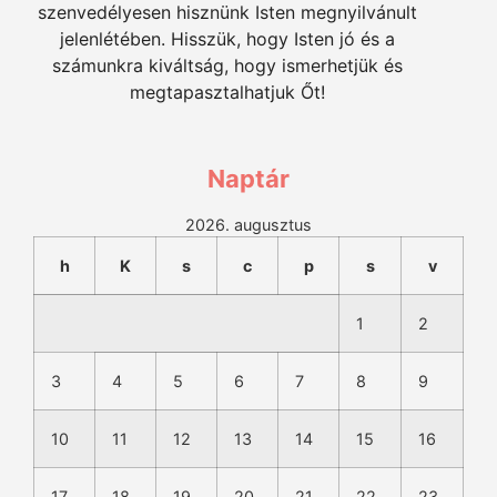
szenvedélyesen hisznünk Isten megnyilvánult
jelenlétében. Hisszük, hogy Isten jó és a
számunkra kiváltság, hogy ismerhetjük és
megtapasztalhatjuk Őt!
Naptár
2026. augusztus
h
K
s
c
p
s
v
1
2
3
4
5
6
7
8
9
10
11
12
13
14
15
16
17
18
19
20
21
22
23